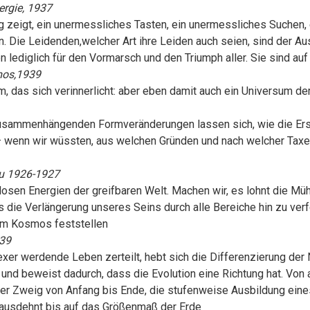
ergie, 1937
ng zeigt, ein unermessliches Tasten, ein unermessliches Suchen, e
. Die Leidenden,welcher Art ihre Leiden auch seien, sind der Aus
 lediglich für den Vormarsch und den Triumph aller. Sie sind au
mos,1939
sum, das sich verinnerlicht: aber eben damit auch ein Universum 
usammenhängenden Formveränderungen lassen sich, wie die Erste
; – wenn wir wüssten, aus welchen Gründen und nach welcher Taxe
eu 1926-1927
losen Energien der greifbaren Welt. Machen wir, es lohnt die Mü
ie Verlängerung unseres Seins durch alle Bereiche hin zu verfo
um Kosmos feststellen
39
exer werdende Leben zerteilt, hebt sich die Differenzierung de
 – und beweist dadurch, dass die Evolution eine Richtung hat. V
d jeder Zweig von Anfang bis Ende, die stufenweise Ausbildung e
d ausdehnt bis auf das Größenmaß der Erde