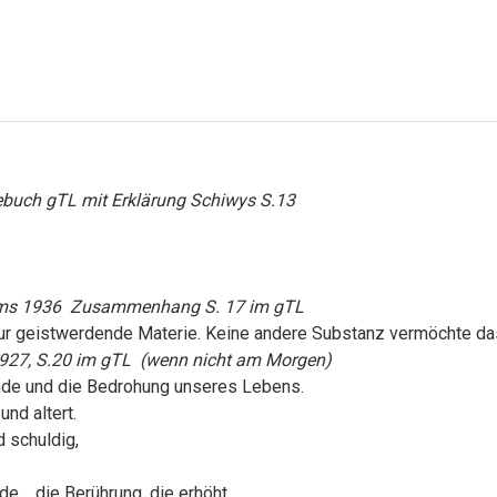
ebuch
gTL
mit Erklärung Schiwys S.13
ms 1936 Zusammenhang S. 17 im gTL
 nur geistwerdende Materie. Keine andere Substanz vermöchte d
1927, S.20 im gTL
(wenn nicht am Morgen)
Sünde und die Bedrohung unseres Lebens.
und altert.
 schuldig,
ude, die Berührung, die erhöht,