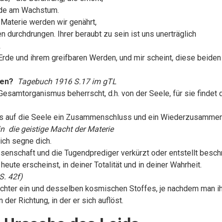
eude am Wachstum.
r Materie werden wir genährt,
urchdrungen. Ihrer beraubt zu sein ist uns unerträglich
L
 Erde und ihrem greifbaren Werden, und mir scheint, diese beide
fen?
Tagebuch 1916 S.17 im gTL
samtorganismus beherrscht, d.h. von der Seele, für sie findet 
tes auf die Seele ein Zusammenschluss und ein Wiederzusamme
 die geistige Macht der Materie
 ich segne dich.
issenschaft und die Tugendprediger verkürzt oder entstellt besc
eute erscheinst, in deiner Totalität und in deiner Wahrheit.
S. 42f)
hter ein und desselben kosmischen Stoffes, je nachdem man ihn b
der Richtung, in der er sich auflöst.