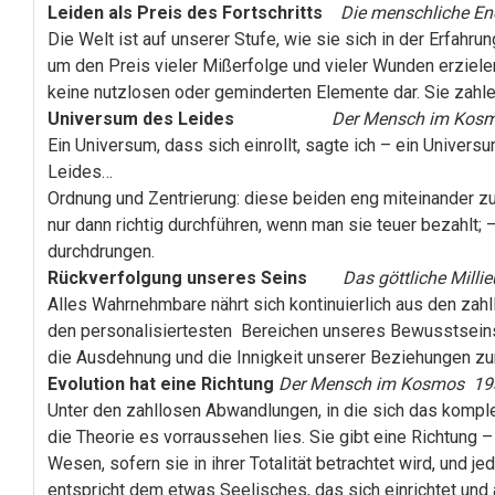
Leiden als Preis des Fortschritts
Die menschliche En
Die Welt ist auf unserer Stufe, wie sie sich in der Erfahru
um den Preis vieler Mißerfolge und vieler Wunden erzielen
keine nutzlosen oder geminderten Elemente dar. Sie zahlen
Universum des Leides
Der Mensch im Kos
Ein Universum, dass sich einrollt, sagte ich – ein Univer
Leides…
Ordnung und Zentrierung: diese beiden eng miteinander z
nur dann richtig durchführen, wenn man sie teuer bezahlt
durchdrungen.
Rückverfolgung unseres Seins
Das göttliche Milli
Alles Wahrnehmbare nährt sich kontinuierlich aus den zahl
den personalisiertesten Bereichen unseres Bewusstseins d
die Ausdehnung und die Innigkeit unserer Beziehungen z
Evolution hat eine Richtung
Der Mensch im Kosmos 19
Unter den zahllosen Abwandlungen, in die sich das kompl
die Theorie es vorraussehen lies. Sie gibt eine Richtung
Wesen, sofern sie in ihrer Totalität betrachtet wird, un
entspricht dem etwas Seelisches, das sich einrichtet un