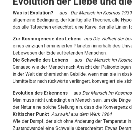
Evolution der Liebe und di
Was ist Evolution?
aus Der Mensch im Kosmos 1939
allgemeine Bedingung, der künftig alle Theorien, alle Hy
das alle Tatsachen erleuchtet, eine Kurve, der alle Linien 
Zur Kosmogenese des Lebens
aus Die Vielheit der b
eines einzigen hominisierten Planeten innerhalb des Uni
Lebewesen der Erde auftretenden Menschen.
Die Schwelle des Lebens
aus Der Mensch im Kosmo
Genauso wie der Mensch nach Ansicht der Paläontologen an
in der Welt der chemischen Gebilde, wenn man sie in abst
Unmittelbar nach rückwärts verlängert, konvergiert sie sic
Evolution des Erkennens
aus
Der Mensch im Kosmos
Man muss nicht unbedingt ein Mensch sein, um die Dinge 
der Natur eine solche Stellung ein, dass die Konvergenz d
Kritischer Punkt
Auswahl aus dem Werk 1964
Wie der Dampf, der sich ohne Änderung der Temperatur in 
Zustandwandel eine Schwelle überschreitet.
Etwas Derart