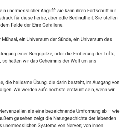
in unermesslicher Angriff: sie kann ihren Fortschritt nur
druck für diese herbe, aber edle Bedingtheit. Sie stellen
f dem Felde der Ehre Gefallene.
der Mühsal, ein Universum der Sünde, ein Universum des
igung einer Bergspitze, oder die Eroberung der Lüfte,
, so hätten wir das Geheimnis der Welt um uns
he, die heilsame Übung, die darin besteht, im Ausgang von
lgen. Wir werden aufs höchste erstaunt sein, wenn wir
r Nervenzellen als eine bezeichnende Umformung ab – wie
on außem gesehen zeigt die Naturgeschichte der lebenden
ines unermesslichen Systems von Nerven; von innen