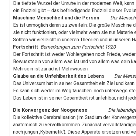
Die tiefste Wurzel der Unruhe in der modernen Welt, kann i
ein Endziel gibt – das befriedigende Endziel dieser Evolut
Maschine Menschheit und die Person
Der Mensch
Es ist unmöglich daran zu zweifeln: Die große Maschine 
sie nicht funktioniert, oder vielmehr wenn sie nur Materie 
Sollten wir vielleicht in unseren Theorien und in unseren
Fortschritt
Bemerkungen zum Fortschritt 1920
Der Fortschritt ist weder Wohlergehen noch Friede, weder R
Bewusstsein von allem was ist und von allem was sein kan
Mehrsein ist zunächst Mehrwissen.
Glaube an die Unfehlbarkeit des Leben
s
Der Mensc
Das Universum hat in seiner Gesamtheit ein Ziel und kann 
Es kann sich weder im Weg täuschen, noch unterwegs ste
Das Leben ist in seiner Gesamtheit ist unfehlbar, nicht 
Die Konvergenz der Noogenese
Die lebendig
Die kollektive Cerebralisation (im Stadium der Konvergenz
anatomisch zu vervollkommnen. Zunächst vervollständigen:
noch jungen ‚Kybernetik‘). Diese Apparate ersetzen und