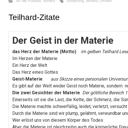
AK Nat.+Glaube
,
Teilhard
Schöpfung
,
Teilhard
,
Umwelt
Teilhard-Zitate
Der Geist in der Materie
das Herz der Materie (Motto)
im gelben Teilhard Les
Im Herzen der Materie
Ein Herz der Welt
Das Herz eines Gottes
Geist-Materie
aus Skizze eines personalen Universu
Es gibt auf der Welt weder Geist noch Materie, sondern
Die zwei Gesichter der Materie
Der göttliche Bereich 
Einerseits ist sie die Last, die Kette, der Schmerz, die 
Die Materie machte schwerfällig, leidet, verletzt, versucht 
Durch die Materie sind wir plump, gelähmt, verwundbar und
Wer erlöst uns von diesem Körper des Todes
Aber die Materie ist gleichzeitig auch die körperliche Fre