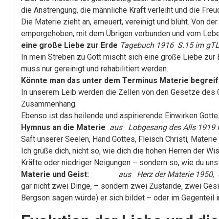
die Anstrengung, die männliche Kraft verleiht und die Fr
Die Materie zieht an, erneuert, vereinigt und blüht. Von de
emporgehoben, mit dem Übrigen verbunden und vom Leben d
eine große Liebe zur Erde
Tagebuch 1916 S.15 im gT
In mein Streben zu Gott mischt sich eine große Liebe zur
muss nur gereinigt und rehabilitiert werden.
Könnte man das unter dem Terminus Materie begrei
In unserem Leib werden die Zellen von den Gesetze des Ge
Zusammenhang.
Ebenso ist das heilende und aspirierende Einwirken Got
Hymnus an die Materie
aus Lobgesang des Alls 1919 in
Saft unserer Seelen, Hand Gottes, Fleisch Christi, Materie
Ich grüße dich, nicht so, wie dich die hohen Herren der W
Kräfte oder niedriger Neigungen – sondern so, wie du uns h
Materie und Geist:
aus Herz der Materie 1950, 
gar nicht zwei Dinge, – sondern zwei Zustände, zwei Gesic
Bergson sagen würde) er sich bildet – oder im Gegenteil in 