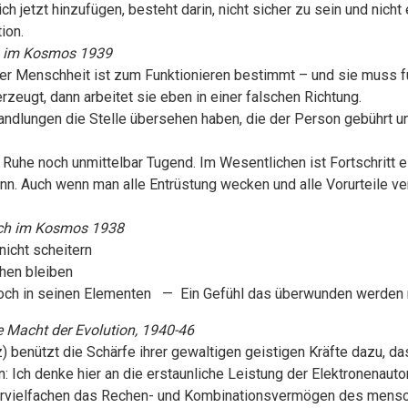
ch jetzt hinzufügen, besteht darin, nicht sicher zu sein und nich
ion.
 im Kosmos 1939
der Menschheit ist zum Funktionieren bestimmt – und sie muss f
erzeugt, dann arbeitet sie eben in einer falschen Richtung.
 Handlungen die Stelle übersehen haben, die der Person gebührt 
uhe noch unmittelbar Tugend. Im Wesentlichen ist Fortschritt eine
n. Auch wenn man alle Entrüstung wecken und alle Vorurteile ve
h im Kosmos 1938
nicht scheitern
hen bleiben
jedoch in seinen Elementen — Ein Gefühl das überwunden werden 
e Macht der Evolution, 1940-46
) benützt die Schärfe ihrer gewaltigen geistigen Kräfte dazu, d
 Ich denke hier an die erstaunliche Leistung der Elektronenaut
 vervielfachen das Rechen- und Kombinationsvermögen des mensc