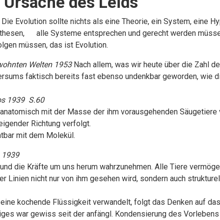
e Ursache des Leids
Die Evolution sollte nichts als eine Theorie, ein System, eine H
pothesen, alle Systeme entsprechen und gerecht werden müssen, s
folgen müssen, das ist Evolution.
ewohnten Welten 1953
Nach allem, was wir heute über die Zahl der
versums faktisch bereits fast ebenso undenkbar geworden, wie 
s 1939 S.60
atomisch mit der Masse der ihm vorausgehenden Säugetiere versc
eigender Richtung verfolgt.
htbar mit dem Molekül.
 1939
und die Kräfte um uns herum wahrzunehmen. Alle Tiere vermögen
er Linien nicht nur von ihm gesehen wird, sondern auch strukture
eine kochende Flüssigkeit verwandelt, folgt das Denken auf das 
iges war gewiss seit der anfängl. Kondensierung des Vorlebens 