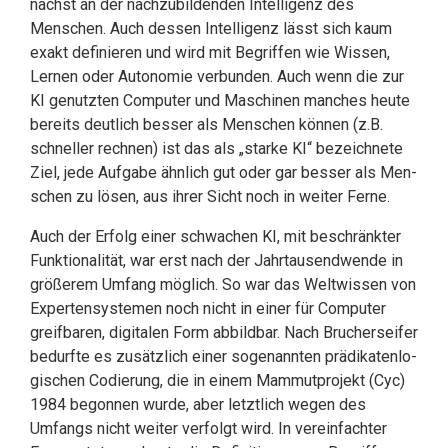
nächst an der nachzubildenden Intelligenz des
Menschen. Auch dessen Intel­li­genz lässt sich kaum
exakt definieren und wird mit Begriffen wie Wissen,
Lernen oder Autonomie verbunden. Auch wenn die zur
KI genutzten Computer und Maschi­nen manches heute
bereits deutlich besser als Menschen können (z.B.
schneller rechnen) ist das als „starke KI“ bezeichnete
Ziel, jede Aufgabe ähnlich gut oder gar besser als Men­
schen zu lösen, aus ihrer Sicht noch in weiter Ferne.
Auch der Erfolg einer schwachen KI, mit beschränkter
Funktionalität, war erst nach der Jahrtausendwende in
größerem Umfang möglich. So war das Weltwissen von
Expertensystemen noch nicht in einer für Computer
greifbaren, digitalen Form ab­bildbar. Nach Brucherseifer
be­durfte es zusätzlich einer sogenannten prädi­katenlo­
gischen Codierung, die in einem Mammutprojekt (Cyc)
1984 begonnen wurde, aber letztlich wegen des
Umfangs nicht weiter verfolgt wird. In vereinfachter