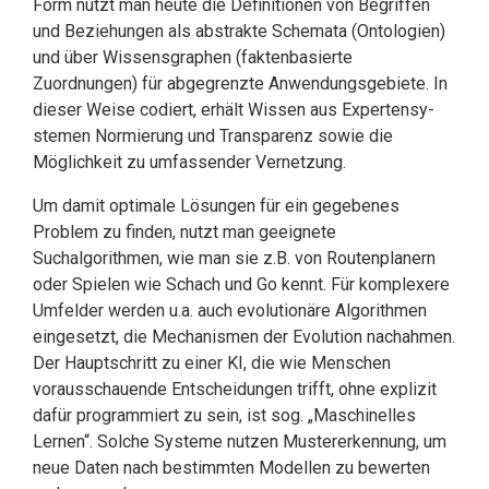
Form nutzt man heute die Definitionen von Begriffen
und Beziehungen als abstrakte Sche­mata (Ontolo­gien)
und über Wissensgraphen (faktenbasierte
Zuordnungen) für abge­grenzte Anwendungsgebiete. In
dieser Weise codiert, erhält Wissen aus Expertensy­
ste­men Normierung und Tran­sparenz sowie die
Möglichkeit zu umfassender Vernetzung.
Um damit optimale Lösungen für ein gegebenes
Problem zu finden, nutzt man geeig­nete
Suchalgorithmen, wie man sie z.B. von Routenplanern
oder Spielen wie Schach und Go kennt. Für komplexere
Umfelder werden u.a. auch evolutionäre Algorithmen
eingesetzt, die Mechanismen der Evolution nachahmen.
Der Hauptschritt zu einer KI, die wie Menschen
vorausschauende Entschei­dungen trifft, ohne explizit
da­für pro­grammiert zu sein, ist sog. „Maschi­nelles
Lernen“. Solche Systeme nutzen Musterer­kennung, um
neue Daten nach bestimmten Modellen zu bewerten