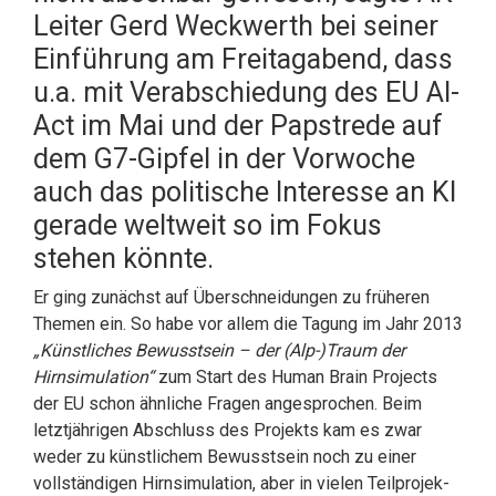
Leiter Gerd Weckwerth bei seiner
Einführung am Freitagabend, dass
u.a. mit Verabschiedung des EU AI-
Act im Mai und der Papstrede auf
dem G7-Gipfel in der Vorwoche
auch das politische Interesse an KI
gerade weltweit so im Fokus
stehen könnte.
Er ging zunächst auf Überschneidungen zu früheren
Themen ein. So habe vor allem die Tagung im Jahr 2013
„
Künstliches Bewusstsein – der
(Alp-)
Traum der
Hirnsimula­tion“
zum Start des Human Brain Projects
der EU schon ähnliche Fragen angespro­chen. Beim
letztjährigen Abschluss des Projekts kam es zwar
weder zu künst­lichem Be­wusstsein noch zu einer
vollständigen Hirnsimulation, aber in vielen Teil­projek­