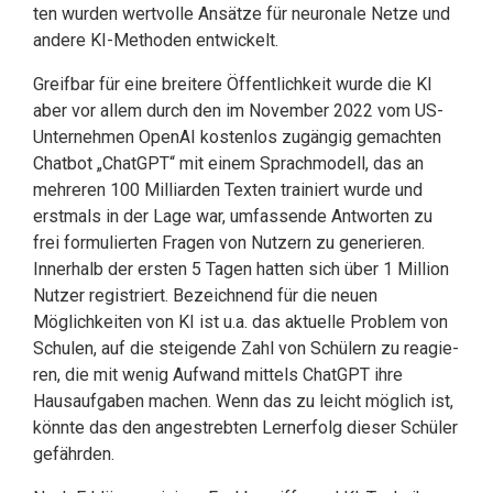
ten wurden wertvolle Ansätze für neuronale Netze und
andere KI-Methoden entwickelt.
Greifbar für eine breitere Öffentlichkeit wurde die KI
aber vor allem durch den im No­vem­ber 2022 vom US-
Unternehmen OpenAI kostenlos zugängig gemachten
Chatbot „ChatGPT“ mit einem Sprachmodell, das an
mehreren 100 Milliarden Texten trai­niert wurde und
erstmals in der Lage war, umfassende Antworten zu
frei formu­lierten Fra­gen von Nutzern zu generieren.
Innerhalb der ersten 5 Tagen hatten sich über 1 Mil­lion
Nutzer registriert. Bezeichnend für die neuen
Möglichkeiten von KI ist u.a. das aktuel­le Problem von
Schulen, auf die steigende Zahl von Schülern zu reagie­
ren, die mit wenig Aufwand mittels ChatGPT ihre
Hausaufga­ben machen. Wenn das zu leicht möglich ist,
könnte das den angestrebten Lernerfolg dieser Schüler
gefährden.